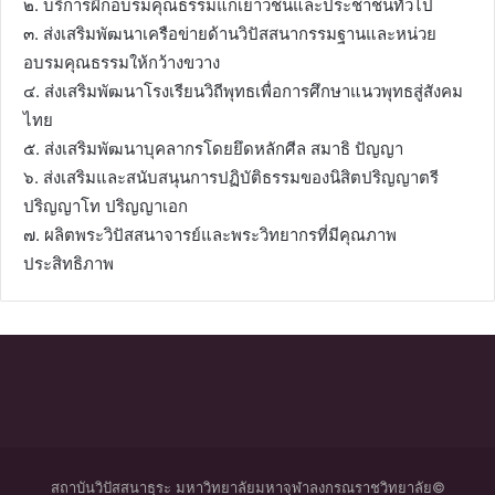
๒. บริการฝึกอบรมคุณธรรมแก่เยาวชนและประชาชนทั่วไป
๓. ส่งเสริมพัฒนาเครือข่ายด้านวิปัสสนากรรมฐานและหน่วย
อบรมคุณธรรมให้กว้างขวาง
๔. ส่งเสริมพัฒนาโรงเรียนวิถีพุทธเพื่อการศึกษาแนวพุทธสู่สังคม
ไทย
๕. ส่งเสริมพัฒนาบุคลากรโดยยึดหลักศีล สมาธิ ปัญญา
๖. ส่งเสริมและสนับสนุนการปฏิบัติธรรมของนิสิตปริญญาตรี
ปริญญาโท ปริญญาเอก
๗. ผลิตพระวิปัสสนาจารย์และพระวิทยากรที่มีคุณภาพ
ประสิทธิภาพ
สถาบันวิปัสสนาธุระ มหาวิทยาลัยมหาจุฬาลงกรณราชวิทยาลัย©