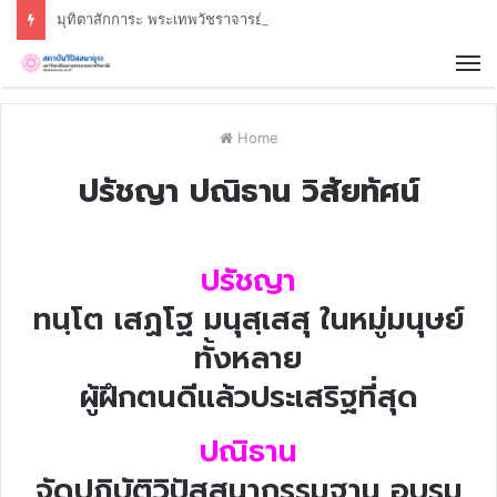
มุทิตาสักการะ พระเทพวัชราจารย์
Home
ปรัชญา ปณิธาน วิสัยทัศน์
ปรัชญา
ทนฺโต เสฏโฐ มนุสฺเสสุ ในหมู่มนุษย์
ทั้งหลาย
ผู้ฝึกตนดีแล้วประเสริฐที่สุด
ปณิธาน
จัดปฏิบัติวิปัสสนากรรมฐาน อบรม