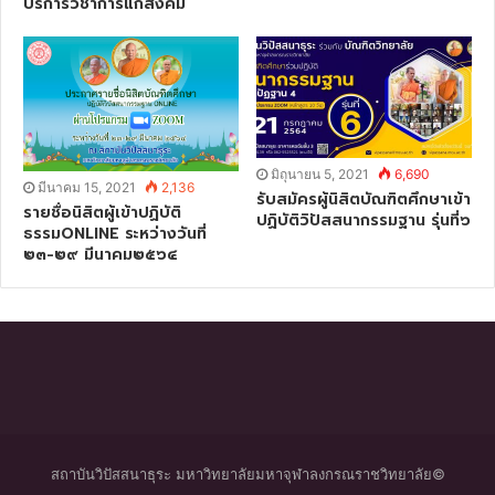
บริการวิชาการแก่สังคม
มิถุนายน 5, 2021
6,690
มีนาคม 15, 2021
2,136
รับสมัครผู้นิสิตบัณฑิตศึกษาเข้า
รายชื่อนิสิตผู้เข้าปฏิบัติ
ปฏิบัติวิปัสสนากรรมฐาน รุ่นที่๖
ธรรมONLINE ระหว่างวันที่
๒๓-๒๙ มีนาคม๒๕๖๔
สถาบันวิปัสสนาธุระ มหาวิทยาลัยมหาจุฬาลงกรณราชวิทยาลัย©