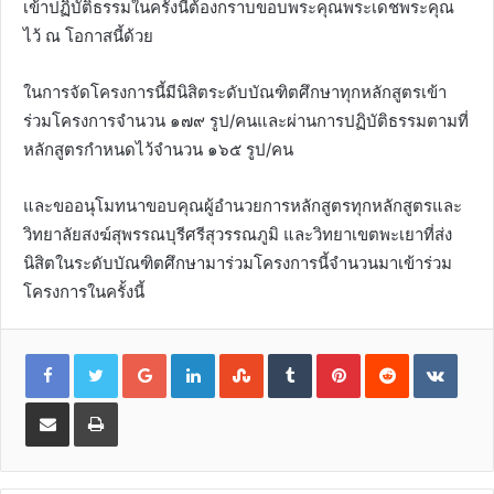
เข้าปฏิบัติธรรมในครั้งนี้ต้องกราบขอบพระคุณพระเดชพระคุณ
ไว้ ณ​ โอกาสนี้ด้วย
ในการจัดโครงการนี้มีนิสิตระดับบัณฑิตศึกษาทุกหลักสูตรเข้า
ร่วมโครงการจำนวน ๑๗๙ รูป/คนและผ่านการปฏิบัติธรรมตามที่
หลักสูตรกำหนดไว้จำนวน ๑๖๕ รูป/คน
และขออนุโมทนาขอบคุณผู้อำนวยการหลักสูตรทุกหลักสูตรและ
วิทยาลัยสงฆ์สุพรรณบุรีศรีสุวรรณภูมิ และวิทยาเขตพะเยาที่ส่ง
นิสิตในระดับบัณฑิตศึกษามาร่วมโครงการนี้จำนวนมาเข้าร่วม
โครงการในครั้งนี้
G
L
S
T
P
R
V
o
i
t
u
i
e
K
o
n
u
m
n
d
o
g
k
m
b
t
d
n
l
e
b
l
e
i
t
S
P
e
d
l
r
r
t
a
h
r
+
I
e
e
k
a
i
n
U
s
t
r
n
p
t
e
e
t
o
v
n
i
a