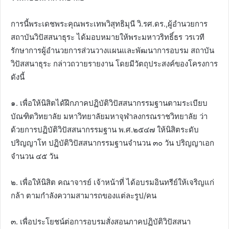
การนี้พระเดชพระคุณพระเทพวิสุทธิมุนี วิ.รศ.ดร.,ผู้อำนวยการ
สถาบันวิปัสสนาธุระ ได้มอบหมายให้พระมหาวริทธิ์ธร วรเวที
รักษาการผู้อำนวยการส่วนวางแผนและพัฒนาการอบรม สถาบัน
วิปัสสนาธุระ กล่าวถวายรายงาน โดยมีวัตถุประสงค์ของโครงการ
ดังนี้
๑. เพื่อให้นิสิตได้ฝึกภาคปฏิบัติวิปัสสนากรรมฐานตามระเบียบ
บัณฑิตวิทยาลัย มหาวิทยาลัยมหาจุฬาลงกรณราชวิทยาลัย ว่า
ด้วยการปฏิบัติวิปัสสนากรรมฐาน พ.ศ.๒๕๔๗ ให้นิสิตระดับ
ปริญญาโท ปฏิบัติวิปัสสนากรรมฐานจำนวน ๓๐ วัน ปริญญาเอก
จำนวน ๔๕ วัน
๒. เพื่อให้นิสิต คณาจารย์ เจ้าหน้าที่ ได้อบรมอินทรีย์ให้เจริญแก่
กล้า ตามกำลังความสามารถของแต่ละรูป/คน
๓. เพื่อประโยชน์ต่อการอบรมสั่งสอนภาคปฏิบัติวิปัสสนา