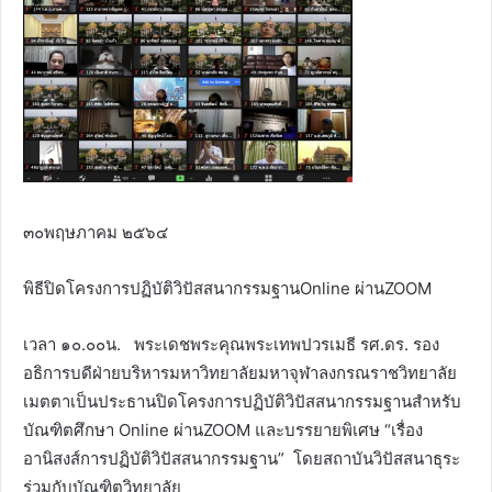
๓๐พฤษภาคม ๒๕๖๔
พิธีปิดโครงการปฏิบัติวิปัสสนากรรมฐานOnline ผ่านZOOM
เวลา ๑๐.๐๐น. พระเดชพระคุณพระเทพปวรเมธี รศ.ดร. รอง
อธิการบดีฝ่ายบริหารมหาวิทยาลัยมหาจุฬาลงกรณราชวิทยาลัย
เมตตาเป็นประธานปิดโครงการปฏิบัติวิปัสสนากรรมฐานสำหรับ
บัณฑิตศึกษา Online ผ่านZOOM และบรรยายพิเศษ “เรื่อง
อานิสงส์การปฏิบัติวิปัสสนากรรมฐาน” โดยสถาบันวิปัสสนาธุระ
ร่วมกับบัณฑิตวิทยาลัย